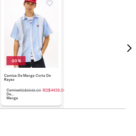
-
20 %
Camisa De Manga Corta De
Rayas
Camisa
RD$
4436
.
00
RD$
5545
.
00
De
Manga
Corta
De
Rayas