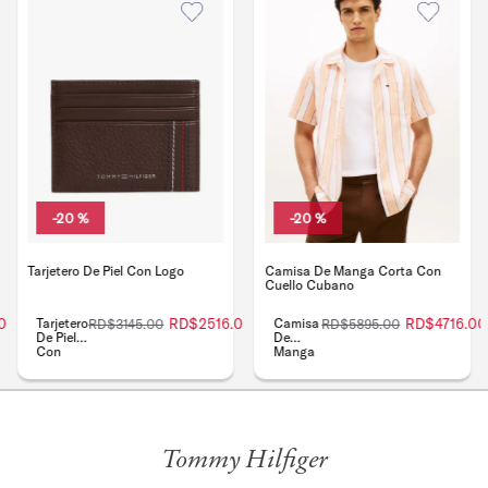
-
20 %
-
20 %
Tarjetero De Piel Con Logo
Camisa De Manga Corta Con
Cuello Cubano
0
Tarjetero
RD$
2516
.
00
Camisa
RD$
4716
.
00
RD$
3145
.
00
RD$
5895
.
00
De Piel
De
Con
Manga
Logo
Corta
Con
Cuello
Cubano
Tommy Hilfiger