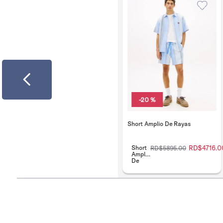
-
20 %
Short Amplio De Rayas
Short
RD$
4716
.
0
RD$
5895
.
00
Amplio
De
Rayas