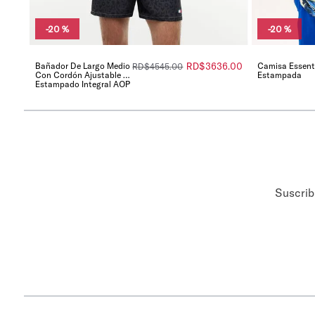
-
20 %
-
20 %
Bañador De Largo Medio
RD$
3636
.
00
Camisa Essent
RD$
4545
.
00
Con Cordón Ajustable Y
Estampada
Estampado Integral AOP
Suscrib