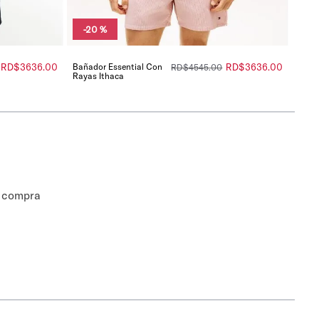
-
20 %
RD$
3636
.
00
Bañador Essential Con
RD$
3636
.
00
RD$
4545
.
00
Rayas Ithaca
a compra