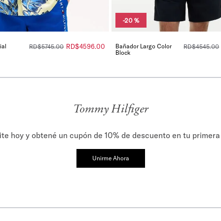
-
20 %
ial
RD$
4596
.
00
Bañador Largo Color
RD$
5745
.
00
RD$
4545
.
00
Block
Tommy Hilfiger
ite hoy y obtené un cupón de 10% de descuento en tu primer
Unirme Ahora