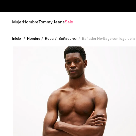
s de más de RD 6,000.00
Mujer
Hombre
Tommy Jeans
Sale
Hombre
Ropa
Bañadores
Bañador Heritage con logo de l