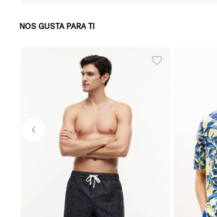
NOS GUSTA PARA TI
47
.
50