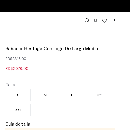
Entrega gratuita para 
Bañador Heritage Con Logo De Largo Medio
RD$
3845
.
00
RD$
3076
.
00
Talla
S
M
L
XL
XXL
Guía de talla