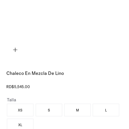
Chaleco En Mezcla De Lino
RD$
5
,
545
.
00
Talla
XS
S
M
L
XL