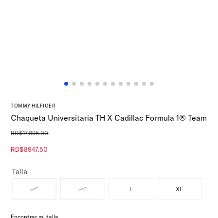
TOMMY HILFIGER
Chaqueta Universitaria TH X Cadillac Formula 1® Team
RD$
17
,
895
.
00
RD$
8947
.
50
Talla
S
M
L
XL
Encontrar mi talla