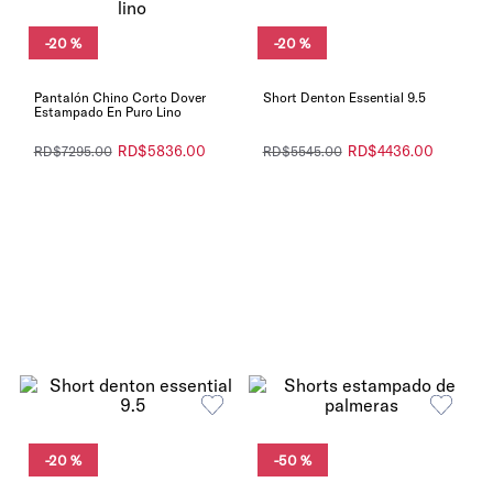
-
20 %
-
20 %
Pantalón Chino Corto Dover
Short Denton Essential 9.5
Estampado En Puro Lino
RD$
5836
.
00
RD$
4436
.
00
RD$
7295
.
00
RD$
5545
.
00
-
20 %
-
50 %