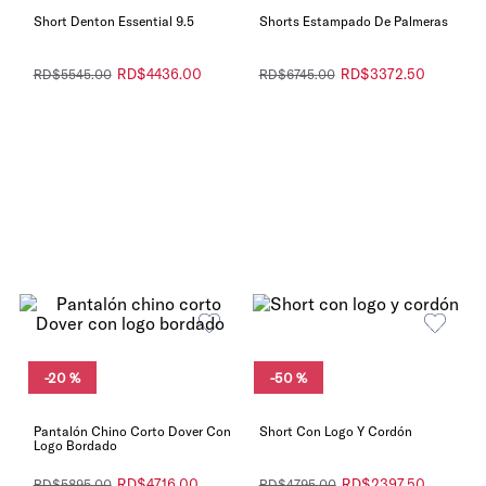
Short Denton Essential 9.5
Shorts Estampado De Palmeras
RD$
4436
.
00
RD$
3372
.
50
RD$
5545
.
00
RD$
6745
.
00
-
20 %
-
50 %
Pantalón Chino Corto Dover Con
Short Con Logo Y Cordón
Logo Bordado
RD$
4716
.
00
RD$
2397
.
50
RD$
5895
.
00
RD$
4795
.
00