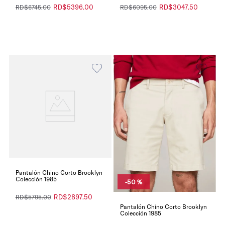
RD$
5396
.
00
RD$
3047
.
50
RD$
6745
.
00
RD$
6095
.
00
Pantalón Chino Corto Brooklyn
Colección 1985
-
50 %
RD$
2897
.
50
RD$
5795
.
00
Pantalón Chino Corto Brooklyn
Colección 1985