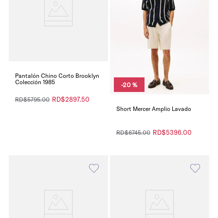
Pantalón Chino Corto Brooklyn
Colección 1985
-
20 %
RD$
2897
.
50
RD$
5795
.
00
Short Mercer Amplio Lavado
RD$
5396
.
00
RD$
6745
.
00