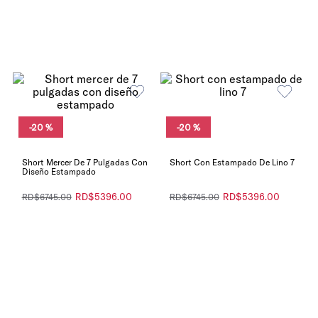
-
20 %
-
20 %
Short Mercer De 7 Pulgadas Con
Short Con Estampado De Lino 7
Diseño Estampado
RD$
5396
.
00
RD$
5396
.
00
RD$
6745
.
00
RD$
6745
.
00