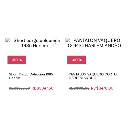
-
50 %
-
60 %
Short Cargo Colección 1985
PANTALÓN VAQUERO CORTO
Harlem
HARLEM ANCHO
RD$
3047
.
50
RD$
3478
.
00
RD$
6095
.
00
RD$
8695
.
00