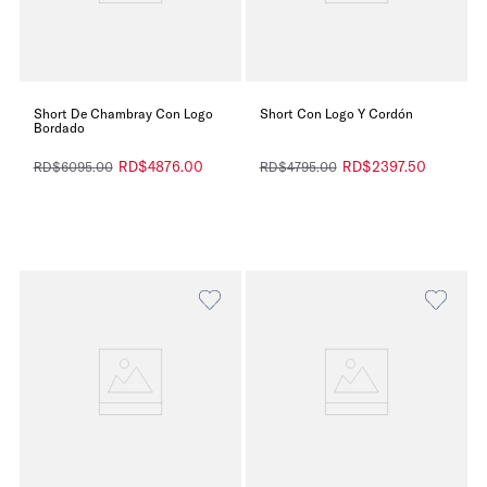
Short De Chambray Con Logo
Short Con Logo Y Cordón
Bordado
RD$
4876
.
00
RD$
2397
.
50
RD$
6095
.
00
RD$
4795
.
00