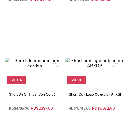
-
50 %
-
50 %
Short De Chándal Con Cordón
Short Con Logo Colección APXGP
RD$
2397
.
50
RD$
5072
.
50
RD$
4795
.
00
RD$
10
,
145
.
00