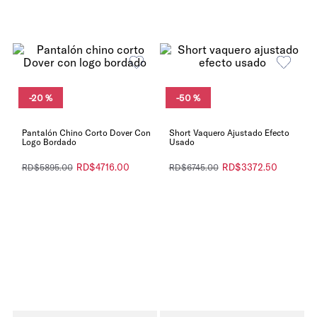
-
20 %
-
50 %
Pantalón Chino Corto Dover Con
Short Vaquero Ajustado Efecto
Logo Bordado
Usado
RD$
4716
.
00
RD$
3372
.
50
RD$
5895
.
00
RD$
6745
.
00