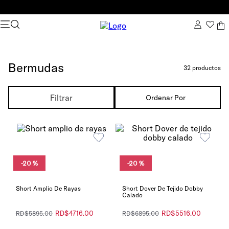
Bermudas
32
productos
Filtrar
Ordenar Por
-
20 %
-
20 %
Short Amplio De Rayas
Short Dover De Tejido Dobby
Calado
RD$
4716
.
00
RD$
5516
.
00
RD$
5895
.
00
RD$
6895
.
00