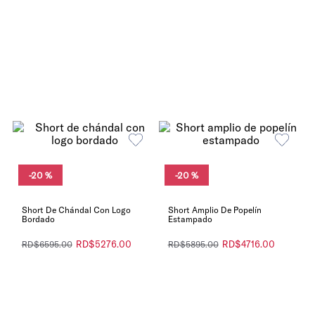
-
20 %
-
20 %
Short De Chándal Con Logo
Short Amplio De Popelín
Bordado
Estampado
RD$
5276
.
00
RD$
4716
.
00
RD$
6595
.
00
RD$
5895
.
00