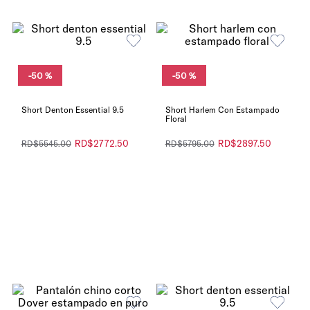
-
50 %
-
50 %
Short Denton Essential 9.5
Short Harlem Con Estampado
Floral
RD$
2772
.
50
RD$
2897
.
50
RD$
5545
.
00
RD$
5795
.
00