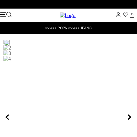
ROPA
JEANS