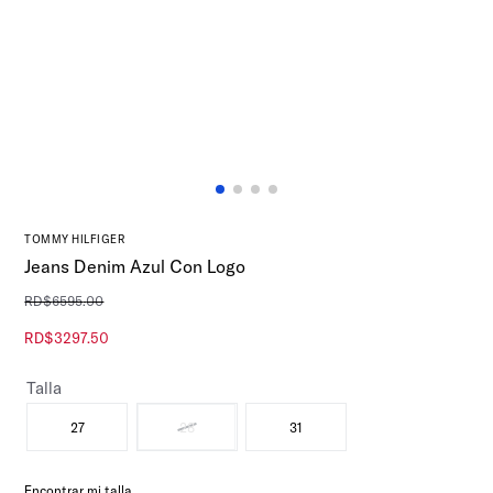
TOMMY HILFIGER
Jeans Denim Azul Con Logo
RD$
6595
.
00
RD$
3297
.
50
Talla
27
28
31
Encontrar mi talla