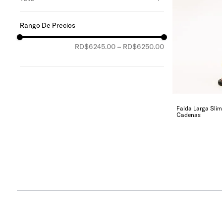
xs
m
l
RD$6245.00
–
RD$6250.00
xl
Falda Larga Sl
Cadenas