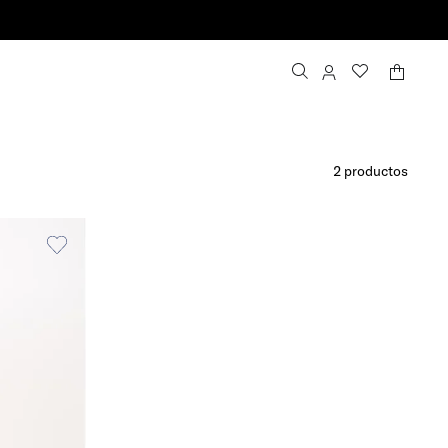
Entrega gratuita para 
2
productos