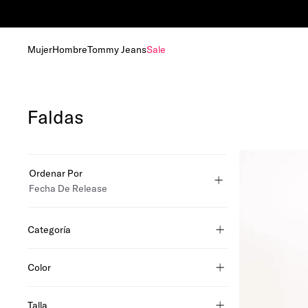
s de más de RD 6,000.00
Mujer
Hombre
Tommy Jeans
Sale
Faldas
Ordenar Por
Fecha De Release
Categoría
ropa
Color
azul
beige
Talla