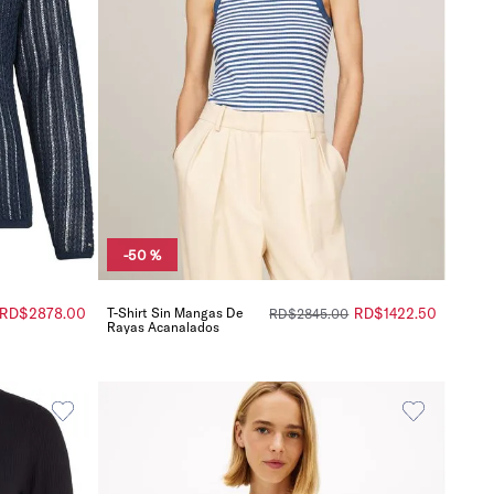
-
50 %
RD$
2878
.
00
T-Shirt Sin Mangas De
RD$
1422
.
50
RD$
2845
.
00
Rayas Acanalados