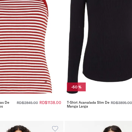
-
50 %
gas De
RD$
1138
.
00
T-Shirt Acanalada Slim De
RD$
2845
.
00
RD$
3895
.
00
os
Manga Larga