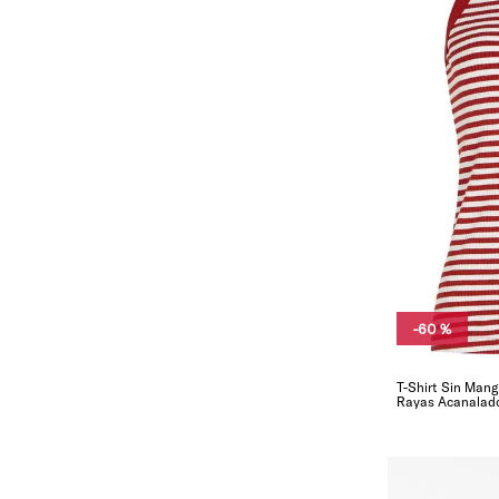
-
60 %
T-Shirt Sin Man
Rayas Acanalad