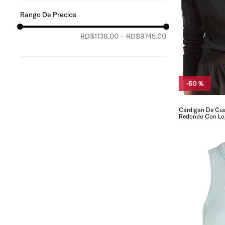
xs
multicolor
negro
s
rojo
m
RD$1138.00
–
RD$9745.00
rosa
l
verde
xl
xxl
-
50 %
Cárdigan De Cue
Redondo Con L