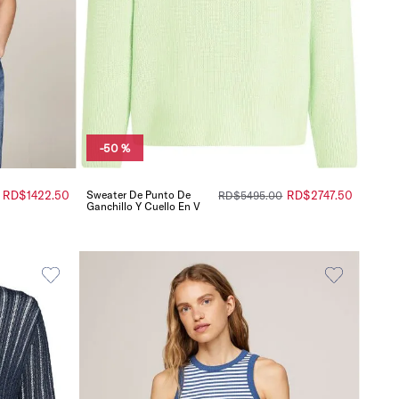
-
50 %
RD$
1422
.
50
Sweater De Punto De
RD$
2747
.
50
RD$
5495
.
00
Ganchillo Y Cuello En V