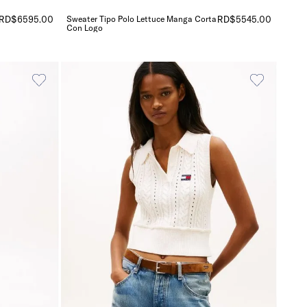
RD$
6595
.
00
Sweater Tipo Polo Lettuce Manga Corta
RD$
5545
.
00
Con Logo