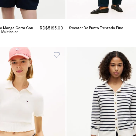
lo Manga Corta Con
RD$
5195
.
00
Sweater De Punto Trenzado Fino
 Multicolor