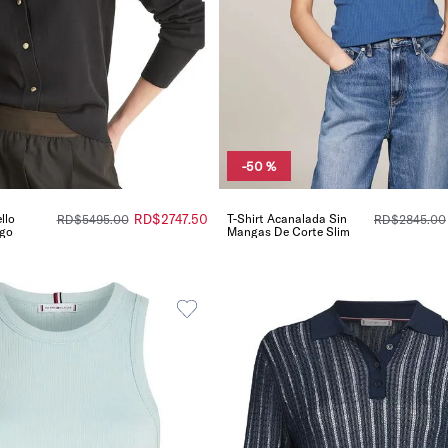
-
50 %
llo
RD$
2747
.
50
T-Shirt Acanalada Sin
RD$
5495
.
00
RD$
2845
.
00
ogo
Mangas De Corte Slim