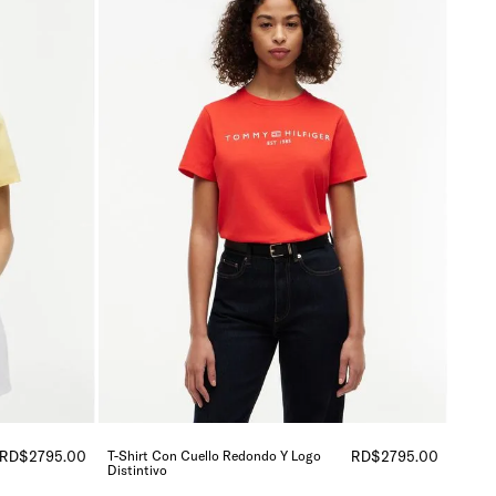
RD$
2795
.
00
T-Shirt Con Cuello Redondo Y Logo
RD$
2795
.
00
Distintivo