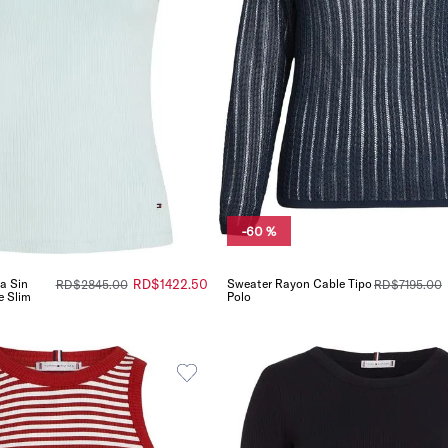
-
60 %
a Sin
RD$
1422
.
50
Sweater Rayon Cable Tipo
RD$
2845
.
00
RD$
7195
.
00
e Slim
Polo