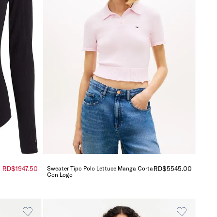
RD$
1947
.
50
Sweater Tipo Polo Lettuce Manga Corta
RD$
5545
.
00
Con Logo