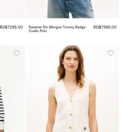
RD$
7295
.
00
Sweater Sin Mangas Tommy Badge
RD$
7995
.
00
Cuello Polo