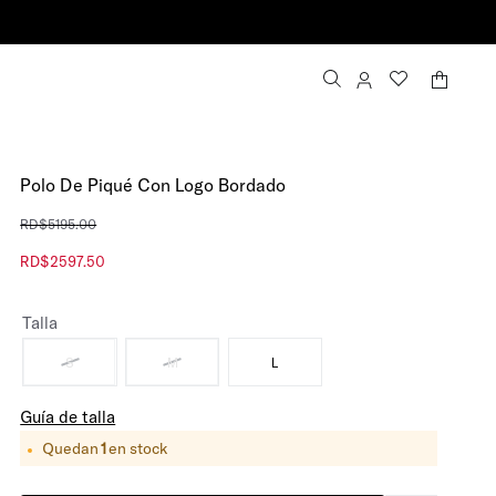
Entrega gratuita para 
Polo De Piqué Con Logo Bordado
RD$
5195
.
00
RD$
2597
.
50
Talla
S
M
L
Guía de talla
Quedan
1
en stock