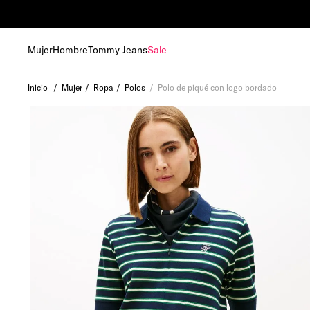
s de más de RD 6,000.00
Mujer
Hombre
Tommy Jeans
Sale
Mujer
Ropa
Polos
Polo de piqué con logo bordado