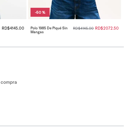
-
50 %
RD$
4145
.
00
Polo 1985 De Piqué Sin
RD$
2072
.
50
RD$
4145
.
00
Mangas
a compra